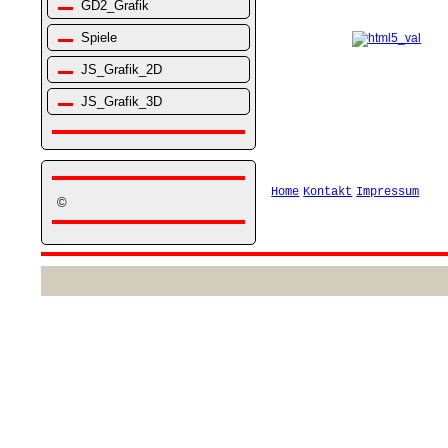
GD2_Grafik
Spiele
JS_Grafik_2D
JS_Grafik_3D
Home
Kontakt
Impressum
©