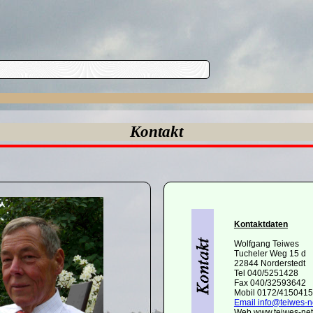
Kontakt
Kontaktdaten
Wolfgang Teiwes
Tucheler Weg 15 d
22844 Norderstedt
Tel 040/5251428
Fax 040/32593642
Mobil 0172/4150415
Email info@teiwes-n
Web www.teiwes-net