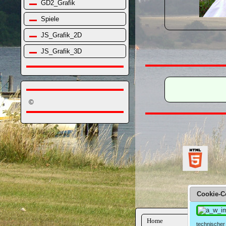
GD2_Grafik
Spiele
JS_Grafik_2D
JS_Grafik_3D
©
Cookie-C
Home
technischer 