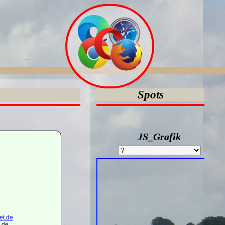
Spots
JS_Grafik
et.de
.de