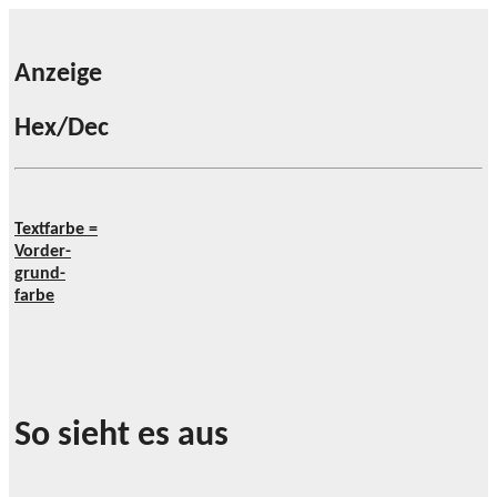
Anzeige
Hex/Dec
Textfarbe =
Vorder-
grund-
farbe
So sieht es aus